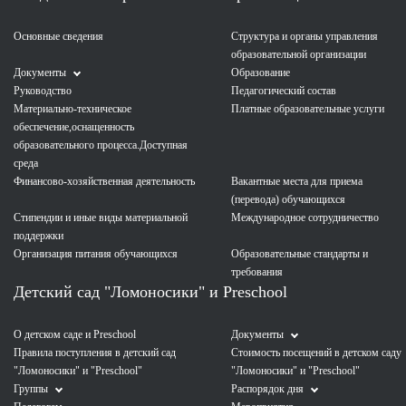
Основные сведения
Структура и органы управления
образовательной организации
Документы
Образование
Руководство
Педагогический состав
Материально-техническое
Платные образовательные услуги
обеспечение,оснащенность
образовательного процесса.Доступная
среда
Финансово-хозяйственная деятельность
Вакантные места для приема
(перевода) обучающихся
Стипендии и иные виды материальной
Международное сотрудничество
поддержки
Организация питания обучающихся
Образовательные стандарты и
требования
Детский сад "Ломоносики" и Preschool
О детском саде и Preschool
Документы
Правила поступления в детский сад
Стоимость посещений в детском саду
"Ломоносики" и "Preschool"
"Ломоносики" и "Preschool"
Группы
Распорядок дня