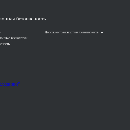
онная безопасность
-
Дорожно-транспортная безопасность
ионные технологии
сность
следники"