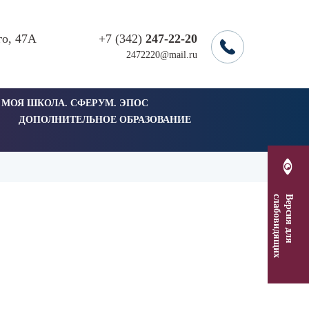
го, 47А
+7 (342)
247-22-20
2472220@mail.ru
 МОЯ ШКОЛА. СФЕРУМ. ЭПОС
ДОПОЛНИТЕЛЬНОЕ ОБРАЗОВАНИЕ
х
В
е
р
с
и
я
д
л
я
с
л
а
б
о
в
и
д
я
щ
и