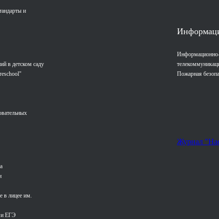
тандарты и
Информаци
Информационно
ий в детском саду
телекоммуникац
reschool"
Пожарная безопа
овательных
Журнал "На
а
и
 в лицее им.
 и ЕГЭ