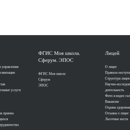
ФГИС Моя школа.
Лицей
Сферум. ЭПОС
ы управления
О лицее
рганизации
Правила поступ
ФГИС Моя школа
Структура лицея
Сферум
став
Научно-исследов
ЭПОС
ельные услуги
деятельность
Фото и видео га
Вакансии
Охрана здоровья
ля приема
Отзывы о лицее
щихся
Льготные места
трудничество