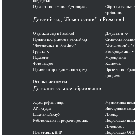
поддержки
Организация питания обучающихся
Образовательные с
требования
Детский сад "Ломоносики" и Preschool
О детском саде и Preschool
Документы
Правила поступления в детский сад
Стоимость посещен
"Ломоносики" и "Preschool"
"Ломоносики" и "P
Группы
Распорядок дня
Педагогам
Мероприятия
Фото галерея
Коллектив
Предметно-пространственная среда
Презентация образ
программ
Отзывы о детском саде
Дополнительное образование
Хореография, танцы
Музыкальная школ
АРТ-студия
Иностранные язык
Шахматный клуб
Логопед
Робототехника и программирование
Подготовка к школе
Ломоносова
Подготовка к ВПР
Подготовка к ОГЭ